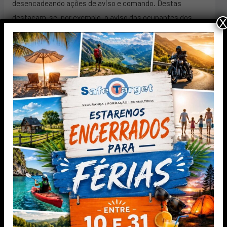
desencadeando ações de aviso e comando. Destas
destacam-se, por exemplo, o aviso dos ocupantes dos
X
edifícios, o aviso das equipas de socorro, a atuação de
portas e registos corta-fogo, a ativação de sistemas de
desenfumagem e sistemas de extinção, etc.
Nestes sistemas, a operação da UCS, sendo do tipo
analógica e endereçável, tem por base técnicas de
deteção analógica de transmissão digital. Estes sistemas
são ainda caracterizados por possuir algoritmos
avançados de análise de alarmes, garantindo assim um
nível de falsos alarmes extremamente reduzido.
A ligação entre a UCS e os diversos dispositivos do
sistema são normalmente organizados em anel (Loop),
dependendo o número de dispositivos por cada anel e o seu
comprimento das especificações de cada fabricante e do