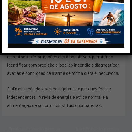
protocolo utilizado.
Cada dispositivo está associado a, pelo menos, um
endereço próprio que traduz inequivocamente a sua
identificação.
Os endereços são transmitidos à UCS em associação com
as restantes informações dos dispositivos, permitindo
identificar com precisão o local do incêndio e diagnosticar
avarias e condições de alarme de forma clara e inequívoca.
A alimentação do sistema é garantida por duas fontes
independentes: A rede de energia elétrica normal e a
alimentação de socorro, constituída por baterias.
←
Previous Proteção passiva
Next Proteção passiva
→