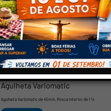
Tampão Storz
Tampão Storz alumínio DN52
Ficha Técnica
Agulheta Variomatic
Agulheta Variomatic de 45mm. Rosca interior de 1 ½