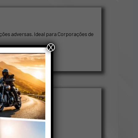
ções adversas. Ideal para Corporações de
X
poio ao hidrante.