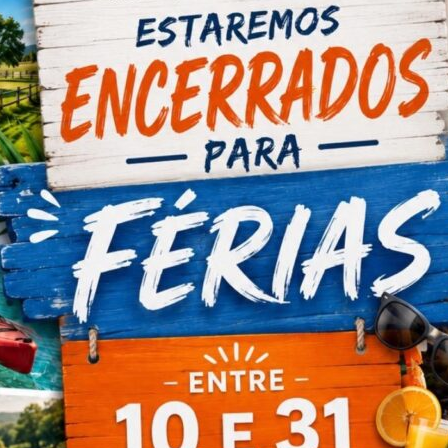
Adaptador Storz Macho
Adaptador Storz alumínio DN52 com rosca exterior 45 SI.
Ficha Técnica
Adaptador Storz Fêmea
Adaptador Storz alumínio DN52 com rosca interior 45 SI
Ficha Técnica