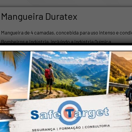
Mangueira Duratex
Mangueira de 4 camadas, concebida para uso intenso e condi
Bombeiros e Indústria, incluindo a Indústria Química.
Ficha Técnica
Caseta Intempérie
Caseta Intempérie em fibra de vidro vazia para material de a
Ficha Técnica