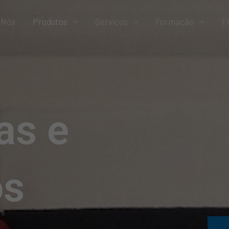
 Nós
Produtos
Serviços
Formação
FA
as e
os